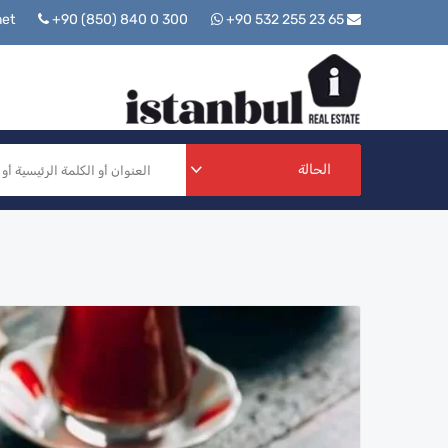
+90 (850) 840 0 300
+90 532 255 23 65
info@istanbulrealestate.net
الحالة