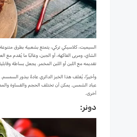
السيميت، كلاسيكي تركي، يتمتع بشعبية بطرق متنوعة. غ
الشاي، ومربى الفاكهة، أو الجبن، وغالبًا ما يُقدم مع ال
تقديمه مع اللبن أو اللبن المخمر. يجعل بساطة وقابلية
وأخيرًا، يُغلف هذا الخبز الدائري عادةً ببذور السمس
عباد الشمس. يمكن أن تختلف الحجم والقساوة والمطا
أخرى.
دونر: