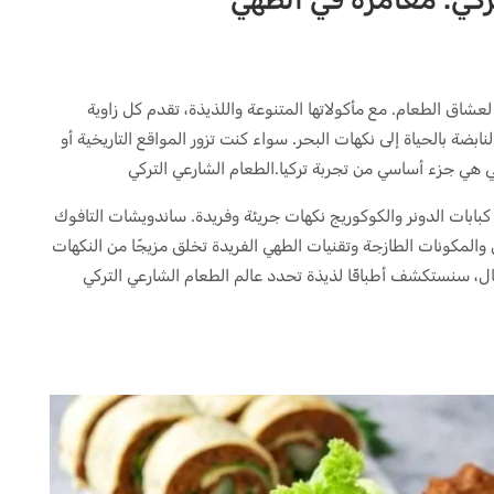
ا لعشاق الطعام. مع مأكولاتها المتنوعة واللذيذة، تقدم كل زاوية
ابضة بالحياة إلى نكهات البحر. سواء كنت تزور المواقع التاريخية أو
كي هي جزء أساسي من تجربة تركيا.الطعام الشارعي التركي
 كبابات الدونر والكوكوريج نكهات جريئة وفريدة. ساندويشات التافوك
ل والمكونات الطازجة وتقنيات الطهي الفريدة تخلق مزيجًا من النكهات
قال، سنستكشف أطباقًا لذيذة تحدد عالم الطعام الشارعي التركي