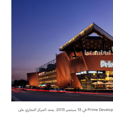
تم افتتاح برايم مول غازي عنتاب من قبل شركة Prime Development في 13 سبتمبر 2013. يمتد المركز التجاري على