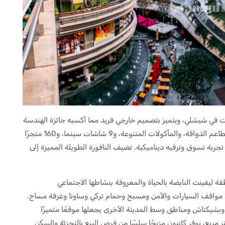
نت في شيشلي، ويتميز بتصميم خارجي فريد مما أكسبه جائزة الهندسة
المعمارية في عام 2006. مع مجموعة متنوعة من المطاعم الذواقة، والمأكولات المتنوعة، و9 شاشات سينما، و160 متجرًا
جربة تسوق وترفيه ديناميكية. تضيف النافورة الطويلة المميزة إلى
قة ليفينت النابضة بالحياة والمعروفة بنشاطها الاجتماعي
ل مواقف السيارات والأمن ومسبح وحمام تركي وساونا وغرفة مساج.
بشيكتاش ومناطق وسط المدينة الأخرى يجعلها موقعًا متميزًا
تثمار العقاري. بمساحة إجمالية قدرها 37.500 متر مربع، يوفر كانيون مزيجًا سلسًا من فرص البيع بالتجزئة والسكن