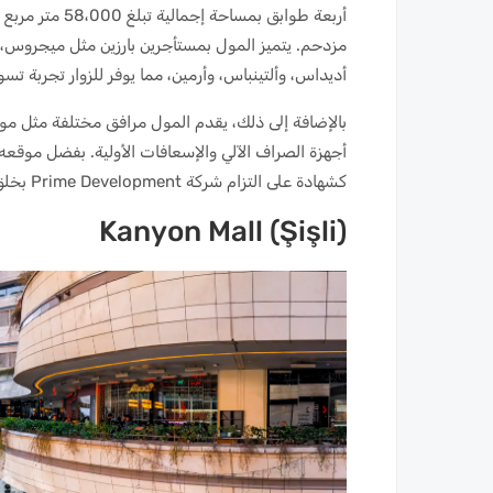
مزدحم. يتميز المول بمستأجرين بارزين مثل ميجروس، وت
أديداس، وألتينباس، وأرمين، مما يوفر للزوار تجربة تس
أجهزة الصراف الآلي والإسعافات الأولية. بفضل موق
كشهادة على التزام شركة Prime Development بخلق وجهات تسوق نابضة بالحياة وناجحة.
Kanyon Mall (Şişli)