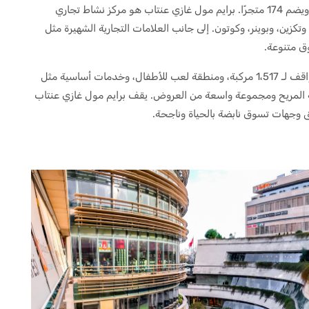
أربعة طوابق بمساحة إجمالية تبلغ 58،000 متر مربع ويضم 174 متجرًا. برايم مول غازي عنتاب هو مركز نشاط تجاري
كزين، وبوينر، وكوتون. إلى جانب العلامات التجارية الشهيرة مثل
وق متنوعة.
بالإضافة إلى ذلك، يقدم المول مرافق مختلفة مثل مواقف لـ 1،517 مركبة، ومنطقة لعب للأطفال، وخدمات أساسية مثل
عه المريح ومجموعة واسعة من العروض. يقف برايم مول غازي عنتاب