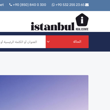
+90 (850) 840 0 300
+90 532 255 23 65
info@istanbulrealestate.net
الحالة