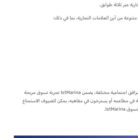
مع مواقف كبيرة لـ 2 ألف مركبة، وملاعب للأطفال، ومرافق اجتماعية مختلفة، يضمن IstMarina تجربة تسوق مريحة
ة في مطاعمه أو يسترخون في مقاهيه، يمكن للضيوف الاستمتاع
IstMar.