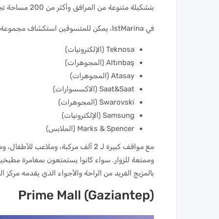
بتشكيلة متنوعة من المرافق وأكثر من 200 مساحة تجارية عبر ثلاثة طوابق.
في IstMarina، يمكن للمتسوقين استكشاف مجموعة متنوعة من أبرز العلامات التجارية، بما في ذلك:
Teknosa (الإلكترونيات)
Altınbaş (المجوهرات)
Atasay (المجوهرات)
Saat&Saat (الاكسسوارات)
Swarovski (المجوهرات)
Samsung (الإلكترونيات)
Marks & Spencer (الملابس)
وممتعة للزوار. سواء كانوا يستمتعون بمغامرة مطبخي
بالمزيج الفريد من الراحة والأجواء الذي يقدمه مركز التسوق ina
Prime Mall (Gaziantep)