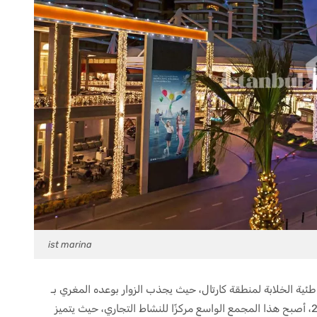
ist marina
ى طول الواجهة الشاطئية الخلابة لمنطقة كارتال، حيث يجذب الزوار بوعده المغري بـ
“التسوق على البحر”. منذ افتتاح أبوابه في مارس 2018، أصبح هذا المجمع الواسع مركزًا للنشاط التجاري، حيث يتميز