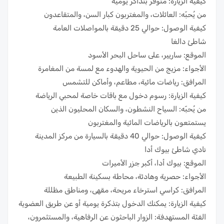
كيفية الزيارة: متوفر بتذاكر يومية
من يُحبّه: العائلات، والمغتربون كبار السن، والمتقاعدون
كيفية الوصول: حوالي 25 دقيقة بالمواصلات العامة
شاطئ دالغا
الموقع: ساريير، على ساحل البحر الأسود
الأجواء: مزيج من الحيوية والهدوء مع لمسة من المغامرة
المرافق: رياضات مائية، مطاعم، وأماكن للتشمس
كيفية الزيارة: رسوم دخول مع باقات خاصة لمحبي الرياضة
من يُحبّه: السياح النشطون، والسكان المحليون الذين
يستمتعون بالرياضات المائية والمغتربون
كيفية الوصول: حوالي 40 دقيقة بالسيارة من مركز المدينة
نادي شاطئ بيوك أدا
الموقع: بيوك أدا، أكبر جزر الأميرات
الأجواء: حصرية وهادئة، محاطة بسكينة الطبيعة
المرافق: كراسي استرخاء مريحة، مقهى، ومناطق مظللة
كيفية الزيارة: يمكنك الدخول بتذكرة يومية أو عن طريق العضوية
الفئة المستهدفة: الزوار الباحثون عن الرفاهية، والمستثمرون،