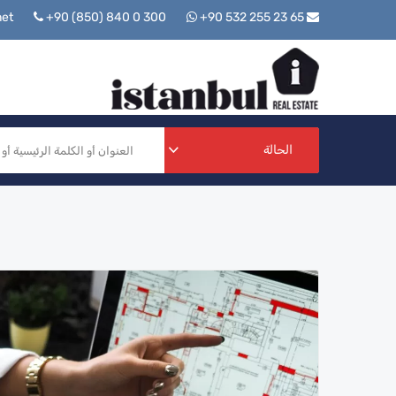
+90 (850) 840 0 300
+90 532 255 23 65
info@istanbulrealestate.net
الحالة