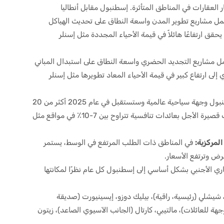
العقارات في المناطق المتأثرة. إسطنبول مقابل أنطاليا
ل مشاريع تطوير المدن واسعة النطاق على تحديث الهياكل
حقق ارتفاعًا هائلاً في قيمة الأحياء المجددة مثل إسنلر
 مشاريع التجديد الحضري واسعة النطاق على استبدال المباني
 إلى ارتفاع كبير في قيمة الأحياء المعاد تطويرها مثل إسنلر
تعد إسطنبول وجهة سياحية عالمية وستستقبل في عام 2025 أكثر من 20
مليون سائح. وهذا يولد طلبًا قويًا على الإيجارات قصيرة الأجل بعائدات تنافسية تتراوح بين 7-10٪ في مواقع مثل
لمركزية:
في المناطق ذات الطلب المرتفع في الوسط، يستمر
رض وترتفع الأسعار.
اري الأجنبي بشكل أساسي إلى إسطنبول كل عام نظرًا لمكانتها
يشلي (رئيسية، راقية)، بيليك دوزو، إيسينيورت (صديقة
وجهة للعائلات)، مالتيبي، كارتال (الجانب الآسيوي الصاعد)، زيتون