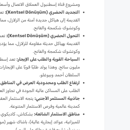
ومشروع قناة إسطنبول العملاق الاتصال وأسعار 
التجديد الحضري (Kentsel Dönüşüm):
تعم
القديمة إلى هياكل جديدة آمنة من الزلازل، مما ي
وكوتشوك شكمجة والفاتح.
التحول الحضري (Kentsel Dönüşüm):
تعمل
القديمة بهياكل حديثة مقاومة للزلازل، مما يؤدي
وكوتشوك شكمجة والفاتح.
السياحة القوية والطلب على الإيجار:
السلطان أحمد وبيوغلو.
ارتفاع الطلب ومحدودية العرض في المناطق ا
الطلب على المساكن عالية الجودة في تجاوز الع
جاذبية المستثمر الأجنبي:
يتجه الاستثمار العق
كمدينة عالمية وفرص الاستثمار المتنوعة.
مناطق الاستثمار الشائعة:
بشكتاش، كاديكوي، ش
للميزانية، عوائد إيجارية عالية)، باشاك شهير (م
بورنو (مشاريع فاخرة مطلة على البحر).