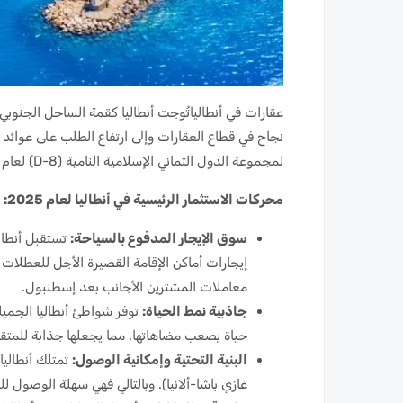
عقارات في أنطالياتُوجت أنطاليا كقمة الساحل الجنوبي
نجاح في قطاع العقارات وإلى ارتفاع الطلب على عوائد 
لمجموعة الدول الثماني الإسلامية النامية (D-8) لعام 2025، مما يثبت مرة أخرى شعبيتها العالمية.
محركات الاستثمار الرئيسية في أنطاليا لعام 2025:
سوق الإيجار المدفوع بالسياحة:
تستقبل أنطالي
إيجارات أماكن الإقامة القصيرة الأجل للعطلات وب
معاملات المشترين الأجانب بعد إسطنبول.
جاذبية نمط الحياة:
توفر شواطئ أنطاليا الجميلة
حياة يصعب مضاهاتها. مما يجعلها جذابة للمتق
البنية التحتية وإمكانية الوصول:
تمتلك أنطاليا 
غازي باشا-ألانيا). وبالتالي فهي سهلة الوصول ل