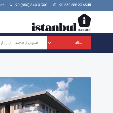
+90 (850) 840 0 300
+90 532 255 23 65
info@istanbulrealestate.net
الحالة