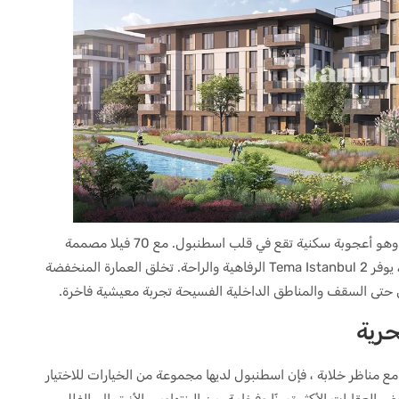
تم تطوير Tema Istanbul 2 من قبل Artaş İnşaat ، وهو أعجوبة سكنية تقع في قلب اسطنبول. مع 70 فيلا مصممة
بشكل فريد و 2280 وحدة تتراوح من 1 + 1 إلى 4 + 1 ، يوفر Tema Istanbul 2 الرفاهية والراحة. تخلق العمارة المنخفضة
رض حتى السقف والمناطق الداخلية الفسيحة تجربة معيشية فاخرة.
حرية
ة مع مناظر خلابة ، فإن اسطنبول لديها مجموعة من الخيارات للاختيار
 العقارات الأكثر تميزًا وفخامة. من البنتهاوس الأنيق إلى الفلل