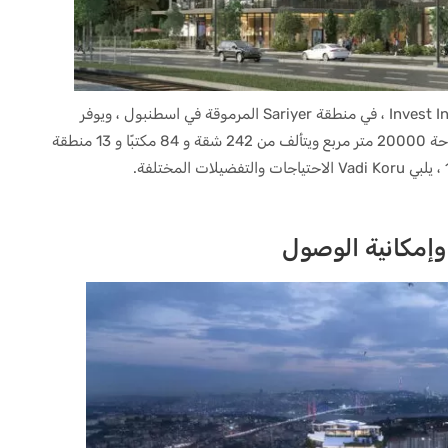
يقع مشروع Vadi Koru ، وهو مشروع من شركة Invest Insaat ، في منطقة Sariyer المرموقة في اسطنبول ، ويوفر
موقعًا متميزًا ومعيشة فاخرة. يمتد المشروع على مساحة 20000 متر مربع ويتألف من 242 شقة و 84 مكتبًا و 13 منطقة