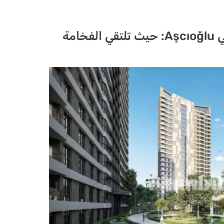
Valentium Ispartakule في Aşcıoğlu: حيث تلتقي الفخامة