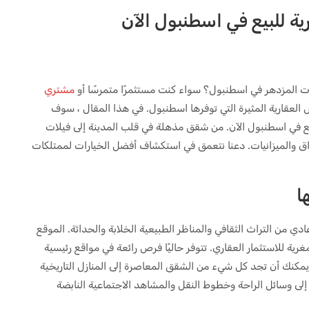
 للبيع في اسطنبول الآن
ت المزدهر في اسطنبول؟ سواء كنت مستثمرًا متمرسًا أو
مشتري
لعقارية المثيرة التي توفرها اسطنبول. في هذا المقال ، سوف
 في اسطنبول الآن. من شقق مذهلة في قلب المدينة إلى فيلات
ق والميزانيات. دعنا نتعمق في استكشاف أفضل الخيارات لممتلكات
ا
ادي من التراث الثقافي والمناظر الطبيعية الخلابة والحداثة. الموقع
غرية للاستثمار العقاري. تتوفر حاليًا فرص رائعة في مواقع رئيسية
B و Sisli و Besiktas و Kadikoy. حيث يمكنك أن تجد كل شيء من الشقق المعاصرة إلى المنازل التاريخية
ا إلى وسائل الراحة وخطوط النقل والمشاهد الاجتماعية النابضة