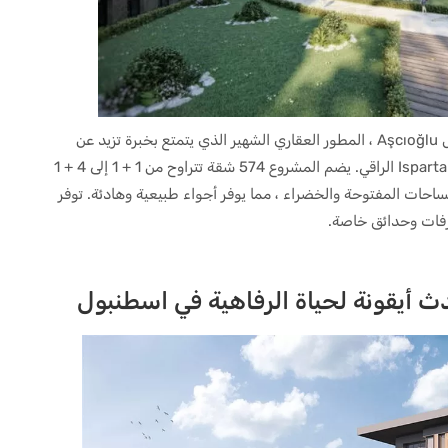
تم تطوير Aşcıoğlu Valentium Ispartakule من قبل Aşcıoğlu ، المطور العقاري الشهير الذي يتمتع بخبرة تزيد عن
خمسة عقود ، ويقع في موقع استراتيجي في حي Ispartakule الراقي. يضم المشروع 574 شقة تتراوح من 1 + 1 إلى 4 + 1
حة مخصصة للمساحات المفتوحة والخضراء ، مما يوفر أجواء طبيعية وهادئة. توفر
فات وحدائق خاصة.