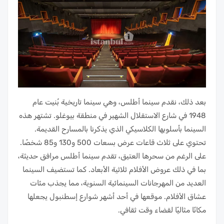
بعد ذلك، نقدم سينما أطلس، وهي سينما تاريخية بُنيت عام
1948 في شارع الاستقلال الشهير في منطقة بيوغلو. تشتهر هذه
السينما بأسلوبها الكلاسيكي الذي يذكرنا بالمسارح القديمة.
تحتوي على ثلاث قاعات عرض بسعات 500 و130 و85 شخصًا.
على الرغم من سحرها العتيق، تقدم سينما أطلس مرافق حديثة،
بما في ذلك عروض الأفلام ثلاثية الأبعاد. كما تستضيف السينما
العديد من المهرجانات السينمائية السنوية، مما يجذب مئات
عشاق الأفلام. موقعها في أحد أشهر شوارع إسطنبول يجعلها
مكانًا مثاليًا لقضاء وقت ثقافي.