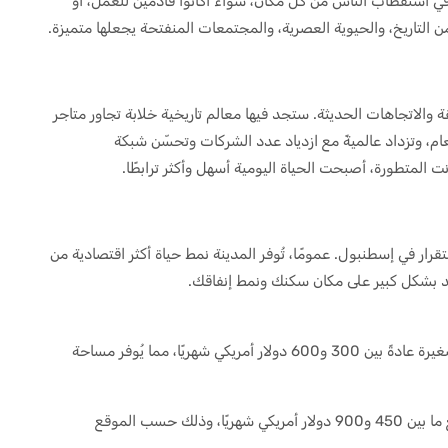
عام ٢٠٢٦، تستمر إسطنبول في استقطاب الناس من كل مكان، سواءً أكانوا قادمين للعمل، أو
 من التاريخ، والحيوية العصرية، والمجتمعات المنفتحة يجعلها متميزة.
ة والاتجاهات الحديثة. ستجد فيها معالم تاريخية خلابة تجاور متاجر
ام، وتزداد عالميةً مع ازدياد عدد الشركات وتحسّن شبكة
 المتطورة، أصبحت الحياة اليومية أسهل وأكثر ترابطًا.
رار في إسطنبول. عمومًا، تُوفر المدينة نمط حياة أكثر اقتصادية من
مد بشكل كبير على مكان سكنك ونمط إنفاقك.
في المناطق المركزية، تتراوح تكلفة الاستوديوهات الصغيرة عادةً بين 300 و600 دولار أمريكي شهريًا، مما يُوفر مساحة
إذا كنت تُفضل شقة بغرفة نوم واحدة، فتوقع أن تدفع ما بين 450 و900 دولار أمريكي شهريًا، وذلك حسب الموقع