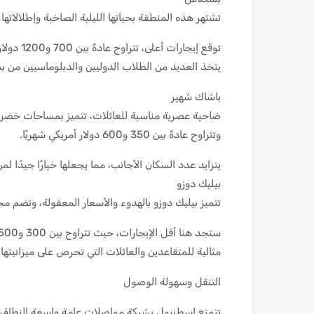
تشتهر هذه المنطقة بحياتها الليلية الصاخبة وإطلالاتها
توقع إيجارات أعلى، تتراوح عادةً بين 700 و1200 دولار شهريًا.
يتخذ العديد من الطلاب الدوليين والدبلوماسيين من ب
باشاك شهير
ضاحية عصرية مناسبة للعائلات، تتميز بمساحات خضراء 
وتتراوح عادةً بين 350 و600 دولار أمريكي شهريًا.
يتزايد عدد السكان الأجانب، مما يجعلها خيارًا جيدًا ل
بيليك دوزو
تتميز بيليك دوزو بالهدوء والأسعار المعقولة، وتضم مج
ستجد هنا أقل الإيجارات، حيث تتراوح بين 300 و500 دولار أمريكي شهريًا.
مثالية للمتقاعدين والعائلات التي تحرص على ميزانيتها.
التنقل وسهولة الوصول
تتمتع إسطنبول بشبكة مواصلات عامة واسعة النطاق، 