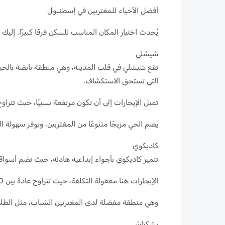
أفضل الأحياء للمغتربين في إسطنبول
يُحدث اختيار المكان المناسب للسكن فرقًا كبيرًا. إل
شيشلي
تقع شيشلي في قلب المدينة، وهي منطقة نابضة بالحياة.
التي تستحق الاستكشاف.
تميل الإيجارات إلى أن تكون مرتفعة نسبيًا، حيث تتراوح عادةً بين 600 و900
يضم الحي مزيجًا متنوعًا من المغتربين، ويوفر سهولة ا
كاديكوي
تتميز كاديكوي بأجواء إبداعية هادئة، حيث تضم أسواقًا ن
الإيجارات هنا معقولة التكلفة، حيث تتراوح عادةً بين 400 و700 دولار شهريًا.
وهي منطقة مفضلة لدى المغتربين الشباب، مثل الطلا
بشكتاش