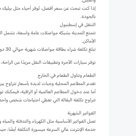
إذا كنت تبحث عن سعر أفضل، تُوفر أحياء مثل بيليك د
بالجودة.
التنقل في إسطنبول
تتمتع المدينة بشبكة مواصلات عامة واسعة، تشمل المت
الأماكن.
تبلغ تكلفة شراء بطاقة مواصلات شهرية حوالي 30 دولارًا أمريكيًا، وتُتيح لك ركوب وسائل النقل المختلفة بلا حدود.
توفر سيارات الأجرة وتطبيقات النقل مزيدًا من الراحة، لك
الطعام وتناول الطعام في الخارج
تقدم المطاعم المحلية وجبات لذيذة بأسعار تتراوح بين 3 و7 دولارات، وهي مثالية لتناول طعام سريع وبأسعار معقو
أما عند دخول المطاعم العالمية أو الراقية، فيمكنك توقع إنفاق ما بين 15 و0
تتراوح تكلفة البقالة التي تغطي احتياجات شخص واحد عادةً بين 150 و250 دو
الفواتير الشهرية
تصل الفواتير الأساسية مثل الكهرباء والتدفئة والمياه وجمع النفايات عا
خدمة الإنترنت عالي السرعة ميسورة التكلفة أيضًا، حيث يبلغ متوسط ​​تكل