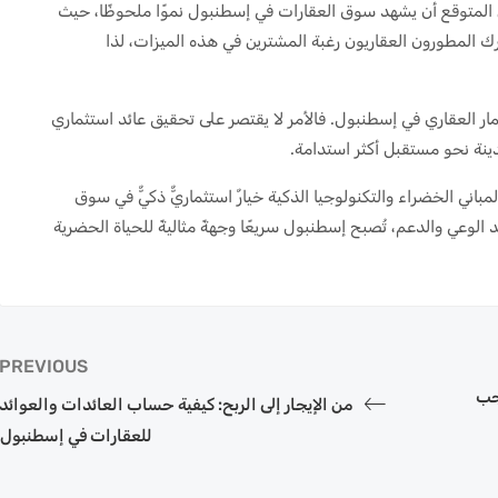
من المتوقع أن يشهد سوق العقارات في إسطنبول نموًا ملحوظًا، حيث
درك المطورون العقاريون رغبة المشترين في هذه الميزات، لذا
تثمار العقاري في إسطنبول. فالأمر لا يقتصر على تحقيق عائد استثماري
نة نحو مستقبل أكثر استدامة.
لمباني الخضراء والتكنولوجيا الذكية خيارٌ استثماريٌّ ذكيٌّ في سوق
2026 وما بعده. ومع تزايد الوعي والدعم، تُصبح إسطنبول سريعًا وجهةً مثاليةً للحياة الحضرية
PREVIOUS
يجب
من الإيجار إلى الربح: كيفية حساب العائدات والعوائد
للعقارات في إسطنبول