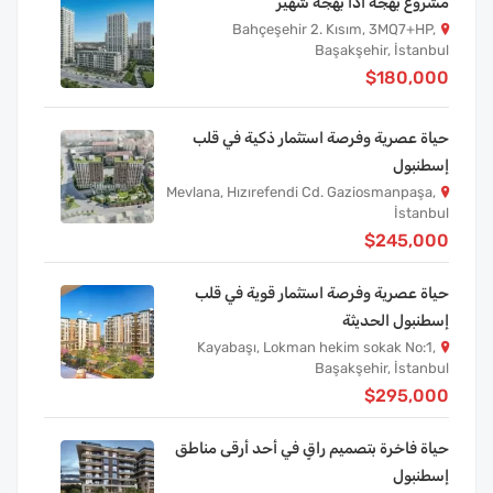
مشروع بهجة أدا بهجة شهير
Bahçeşehir 2. Kısım, 3MQ7+HP,
Başakşehir, İstanbul
$180,000
حياة عصرية وفرصة استثمار ذكية في قلب
إسطنبول
Mevlana, Hızırefendi Cd. Gaziosmanpaşa,
İstanbul
$245,000
حياة عصرية وفرصة استثمار قوية في قلب
إسطنبول الحديثة
Kayabaşı, Lokman hekim sokak No:1,
Başakşehir, İstanbul
$295,000
حياة فاخرة بتصميم راقٍ في أحد أرقى مناطق
إسطنبول