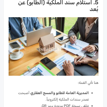
5. استلام سند الملكية (الطابو) عن
بُعد
هنا تأتي القمة:
المديرية العامة للطابو والمسح العقاري
أصبحت
تصدر سندات الملكية إلكترونياً.
تتلقى نسخة PDF مزودة برمز QR.