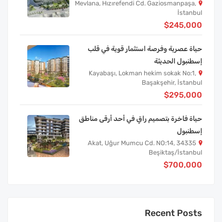
Mevlana, Hızırefendi Cd. Gaziosmanpaşa,
İstanbul
$245,000
حياة عصرية وفرصة استثمار قوية في قلب
إسطنبول الحديثة
Kayabaşı, Lokman hekim sokak No:1,
Başakşehir, İstanbul
$295,000
حياة فاخرة بتصميم راقٍ في أحد أرقى مناطق
إسطنبول
Akat, Uğur Mumcu Cd. NO:14, 34335
Beşiktaş/İstanbul
$700,000
Recent Posts