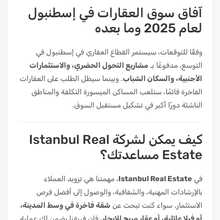
آفاق سوق العقارات في إسطنبول
لعام 2025 وما بعده
وفقًا للتوقعات، سيستمر القطاع العقاري في إسطنبول في
التوسع، مدفوعًا بـ
مشاريع التحول الحضري، والاستثمارات
الأجنبية، والسكان الشباب
. وبينما سيظل الطلب على العقارات
الفاخرة قائمًا، ستلعب المساكن الميسورة التكلفة والمناطق
الناشئة دورًا أكبر في تشكيل مستقبل السوق.
كيف يمكن لشركة Istanbul Real
Estate مساعدتك؟
في
Istanbul Real Estate
، مهمتنا هي تزويد العملاء
بالإرشادات المهنية، والشفافية، والوصول إلى أفضل فرص
الاستثمار. سواء كنت تبحث عن
شقة فاخرة في وسط المدينة،
أو فيلا عائلية، أو عقار مربح للإيجار
، فإن فريقنا يضمن لك عملية