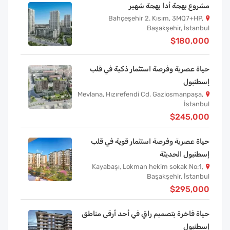
مشروع بهجة أدا بهجة شهير
Bahçeşehir 2. Kısım, 3MQ7+HP,
Başakşehir, İstanbul
$180,000
حياة عصرية وفرصة استثمار ذكية في قلب
إسطنبول
Mevlana, Hızırefendi Cd. Gaziosmanpaşa,
İstanbul
$245,000
حياة عصرية وفرصة استثمار قوية في قلب
إسطنبول الحديثة
Kayabaşı, Lokman hekim sokak No:1,
Başakşehir, İstanbul
$295,000
حياة فاخرة بتصميم راقٍ في أحد أرقى مناطق
إسطنبول