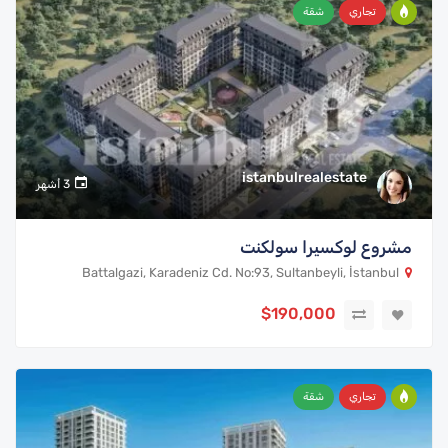
تجاري
شقة
istanbulrealestate
3 أشهر
مشروع لوكسيرا سولكنت
Battalgazi, Karadeniz Cd. No:93, Sultanbeyli, İstanbul
$190,000
تجاري
شقة