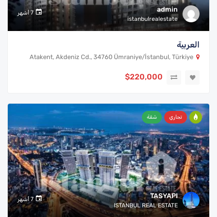
admin
7 أشهر
istanbulrealestate
العربية
Atakent, Akdeniz Cd., 34760 Ümraniye/İstanbul, Türkiye
$220,000
تجاري
شقة
TASYAPI
7 أشهر
ISTANBUL REAL ESTATE