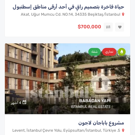
حياة فاخرة بتصميم راقٍ في أحد أرقى مناطق إسطنبول
Akat, Uğur Mumcu Cd. NO:14, 34335 Beşiktaş/İstanbul
$700,000
تجاري
شقة
BABACAN YAPI
4 أشهر
ISTANBUL REAL ESTATE
مشروع باباجان لاجون
5. Levent, İstanbul Çevre Yolu, Eyüpsultan/İstanbul, Türkiye