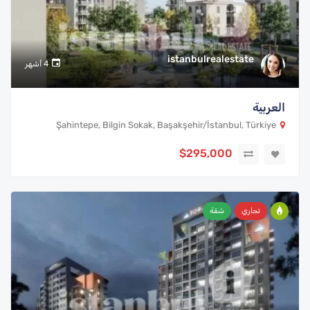
istanbulrealestate
4 أشهر
العربية
Şahintepe, Bilgin Sokak, Başakşehir/İstanbul, Türkiye
$295,000
تجاري
شقة