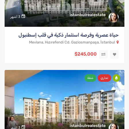
istanbulrealestate
3 أشهر
حياة عصرية وفرصة استثمار ذكية في قلب إسطنبول
Mevlana, Hızırefendi Cd. Gaziosmanpaşa, İstanbul
$245,000
تجاري
شقة
istanbulrealestate
3 أشهر