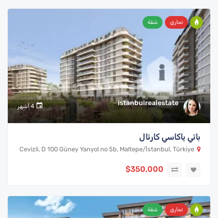
تجاري
شقة
istanbulrealestate
4 أشهر
باتي ياكاسي كارتال
Cevizli, D 100 Güney Yanyol no 5b, Maltepe/İstanbul, Türkiye
$350,000
تجاري
شقة