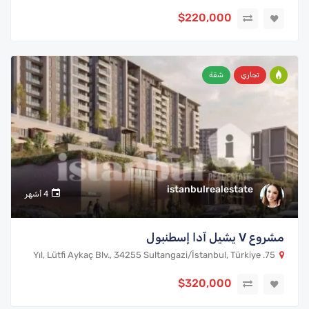
$220,000
تجاري
شقة
istanbulrealestate
4 أشهر
مشروع V يشيل آدا إسطنبول
75. Yıl, Lütfi Aykaç Blv., 34255 Sultangazi/İstanbul, Türkiye
$320,000