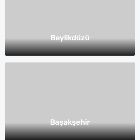
Beylikdüzü
Başakşehir