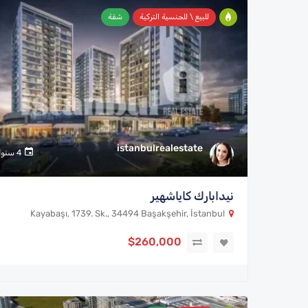
للبيع \ للجنسية التركية
شقة
istanbulrealestate
4 سنوات
نيدابارك كاياشهير
Kayabaşı, 1739. Sk., 34494 Başakşehir, İstanbul
$260,000