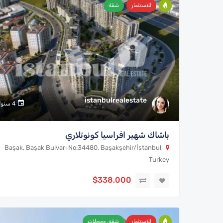
للاستثمار
شقة
istanbulrealestate
4 سنوات
باشاك شهير افراسيا كونوتلاري
Başak, Başak Bulvarı No:34480, Başakşehir/İstanbul,
Turkey
$338,000
للاستثمار
شقق ومحلات