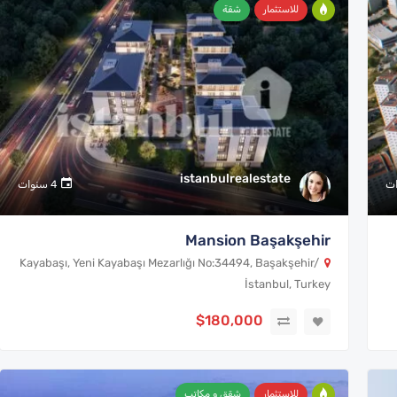
للاستثمار
شقة
istanbulrealestate
4 سنوات
Mansion Başakşehir
Kayabaşı, Yeni Kayabaşı Mezarlığı No:34494, Başakşehir/
İstanbul, Turkey
$180,000
للاستثمار
شقق و مكاتب