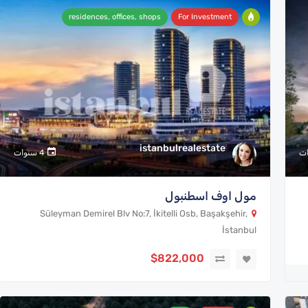
residences, offices, shops
For Investment
istanbulrealestate
4 سنوات
مول اوف اسطنبول
Süleyman Demirel Blv No:7, İkitelli Osb, Başakşehir,
İstanbul
$822,000