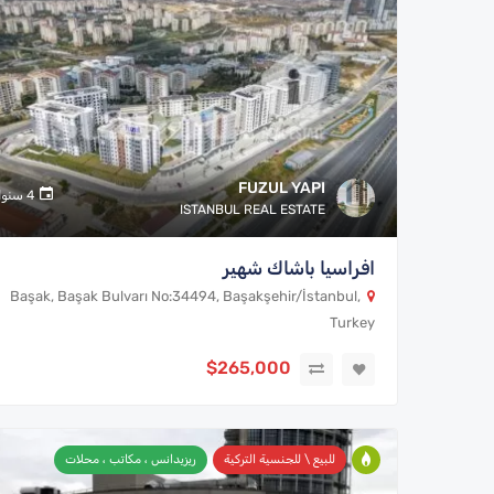
FUZUL YAPI
4 سنوات
ISTANBUL REAL ESTATE
افراسيا باشاك شهير
Başak, Başak Bulvarı No:34494, Başakşehir/İstanbul,
Turkey
$265,000
للبيع \ للجنسية التركية
ريزيدانس ، مكاتب ، محلات