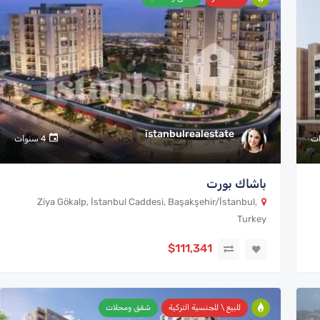
istanbulrealestate
4 سنوات
باشاك بورت
Ziya Gökalp, İstanbul Caddesi, Başakşehir/İstanbul,
Turkey
$111,341
للبيع \ للجنسية التركية
شقق ومحلات