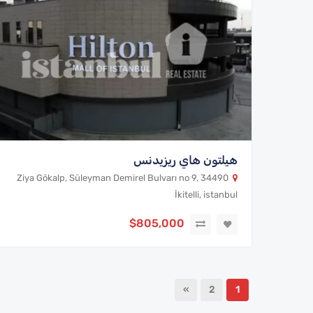
هيلتون هاي ريزيدنس
Ziya Gökalp, Süleyman Demirel Bulvarı no 9, 34490
İkitelli, istanbul
$805,000
»
2
1