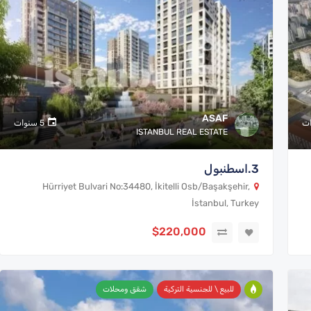
ASAF
5 سنوات
ISTANBUL REAL ESTATE
3.اسطنبول
Hürriyet Bulvari No:34480, İkitelli Osb/Başakşehir,
İstanbul, Turkey
$220,000
للبيع \ للجنسية التركية
شقق ومحلات