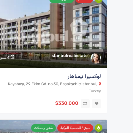
istanbulrealestate
4 سنوات
لوكسيرا نيفباهار
Kayabaşı, 29 Ekim Cd. no 30, Başakşehir/İstanbul,
Turkey
$330,000
للبيع \ للجنسية التركية
شقق ومحلات